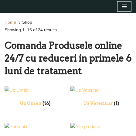
Sari
Home
\
Shop
la
Showing 1–16 of 24 results
conținut
Comanda Produsele online
24/7 cu reduceri in primele 6
luni de tratament
Uz Uman
(16)
Uz Veterinar
(1)