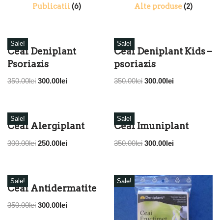
Publicatii
(6)
Alte produse
(2)
Sale!
Sale!
Ceai Deniplant
Ceai Deniplant Kids –
Psoriazis
psoriazis
350.00
lei
300.00
lei
350.00
lei
300.00
lei
Sale!
Sale!
Ceai Alergiplant
Ceai Imuniplant
300.00
lei
250.00
lei
350.00
lei
300.00
lei
Sale!
Sale!
Ceai Antidermatite
350.00
lei
300.00
lei