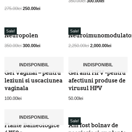
350.00
lei
300.00
lei
275.00
lei
250.00
lei
Sale!
Sale!
Neuropolen
Neuroimunomodulato
350.00
lei
300.00
lei
2,250.00
lei
2,000.00
lei
INDISPONIBIL
INDISPONIBIL
Gel Vaginal – pentru
Gel anti HPV -pentru
leziuni si uscaciunea
afectiuni produse de
vaginala
virusul HPV
100.00
lei
50.00
lei
INDISPONIBIL
Sale!
Plante Balneologice
Am fost bolnav de