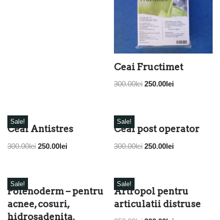
Ceai Fructimet
300.00
lei
250.00
lei
Sale!
Sale!
Ceai Antistres
Ceai post operator
300.00
lei
250.00
lei
300.00
lei
250.00
lei
Sale!
Sale!
Polenoderm – pentru
Artropol pentru
acnee, cosuri,
articulatii distruse
hidrosadenita.